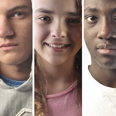
Engagement
,
Citoyenneté
Information
Services aux
T