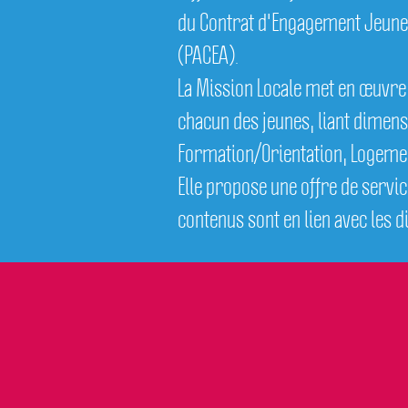
du Contrat d'Engagement Jeune 
(PACEA).
La Mission Locale met en œuvre
chacun des jeunes, liant dimens
Formation/Orientation, Logement,
Elle propose une offre de servic
contenus sont en lien avec les 