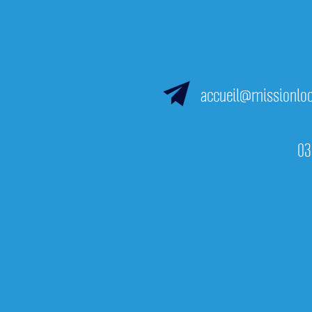
Contacte
accueil@missionloc
03