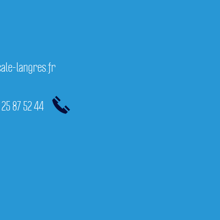
 nous
ale-langres.fr
 25 87 52 44
Suis notre actua
sur nos réseaux s