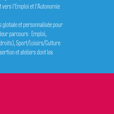
vers l'Emploi et l'Autonomie
 globale et personnalisée pour
leur parcours : Emploi,
droits), Sport/Loisirs/Culture.
ertion et ateliers dont les