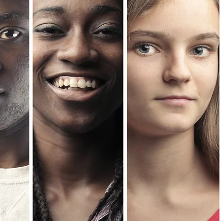
Une belle
erritoire
galerie
Actualités