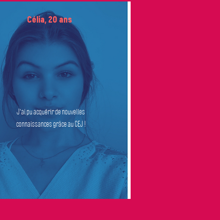
Célia, 20 ans
J'ai pu acquérir de nouvelles
connaissances grâce au CEJ !